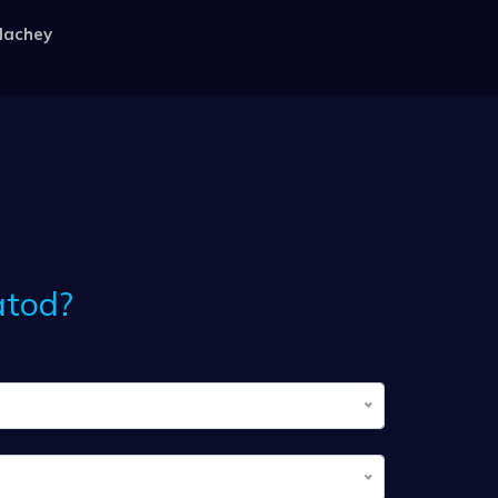
 lachey
atod?