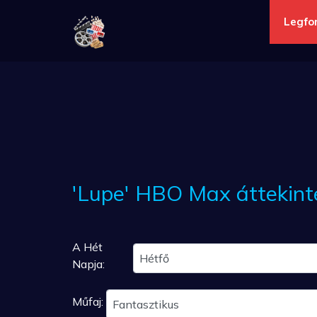
Legfo
'Lupe' HBO Max áttekint
A Hét
Hétfő
Napja:
Műfaj:
Fantasztikus