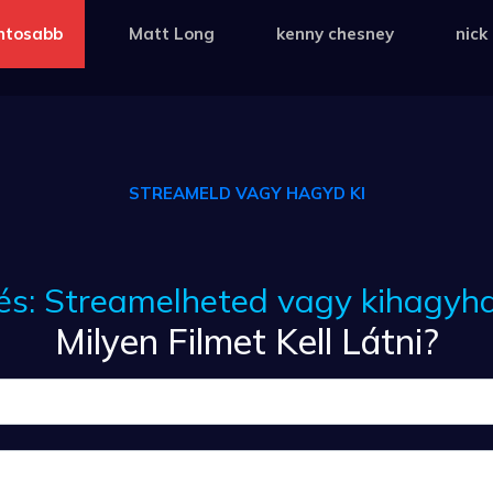
ntosabb
Matt Long
kenny chesney
nick
STREAMELD VAGY HAGYD KI
és: Streamelheted vagy kihagyh
Milyen Filmet Kell Látni?