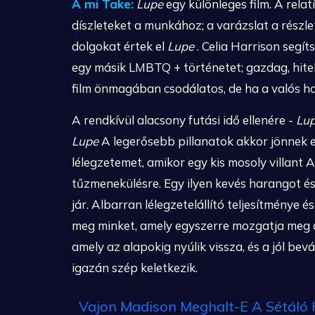
A mi Take:
Lupe
egy különleges film. A rela
díszleteket a munkához; a varázslat a részle
dolgokat értek el
Lupe
. Celia Harrison segít
egy másik LMBTQ + történetet; gazdag, hite
film önmagában csodálatos, de ha a valós ha
A rendkívül alacsony futási idő ellenére -
Lu
Lupe
A legerősebb pillanatok akkor jönnek 
lélegzetemet, amikor egy kis mosoly villant 
tűzmenekülésre. Egy ilyen kevés harangot és
jár. Albarran lélegzetelállító teljesítménye
meg minket, amely egyszerre mozgatja meg a s
amely az alapokig nyúlik vissza, és a jól b
igazán szép keletkezik.
Vajon Madison Meghalt-E A Sétáló 