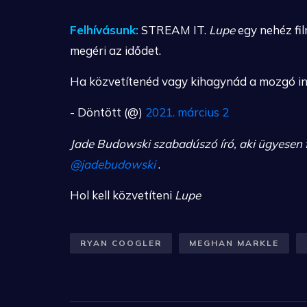
Felhívásunk:
STREAM IT.
Lupe
egy nehéz fil
megéri az idődet.
Ha közvetítenéd vagy kihagynád a mozgó i
- Döntött (@)
2021. március 2
Jade Budowski szabadúszó író, aki ügyesen fo
@jadebudowski
.
Hol kell közvetíteni
Lupe
RYAN COOGLER
MEGHAN MARKLE