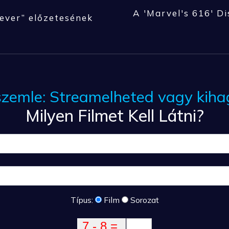
A 'Marvel's 616' Di
ever” előzetesének
mszemle: Streamelheted vagy kih
Milyen Filmet Kell Látni?
Típus:
Film
Sorozat