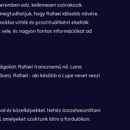
teremben edz, kellemesen szórakozik
ül megtudhatjuk, hogy Rafael idősebb nővére,
amokba vitték és prostituáltként eladták
ik vele, és nagyon fontos információkat ad
ugságokat; Rafael transznemű nő. Lana
aiban), Rafael - aki később a Lupe nevet veszi
val és közelképekkel. Nehéz összehasonlítani
 amelyeket szoktunk látni a fordulókon.