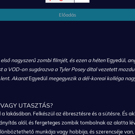
Előadás
lső nagyszerű zombi filmjét, és ezen a héten
Egyedül,
ang
t a VOD-on sugározva a Tyler Posey által vezetett mozdul
lent. Akarat
Egyedül
megegyezik a dél-koreai kolléga nagy
 VAGY UTASZTÁS?
 lakásában. Felkészül az ébresztésre és a sütésre. És akko
ányítás alól, és fergeteges zombik tombolnak az alatta lév
önböztethető munkája vagy hobbija, és szerencséje van, ha 