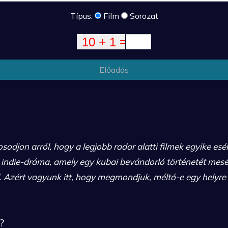
Típus:
Film
Sorozat
Előadás
jon arról, hogy a legjobb radar alatti filmek egyike esél
 indie-dráma, amely egy kubai bevándorló történetét mesél
 Azért vagyunk itt, hogy megmondjuk, méltó-e egy helyre 
?