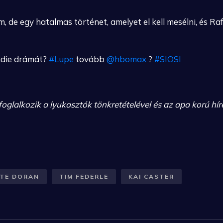
m, de egy hatalmas történet, amelyet el kell mesélni, és R
ndie drámát?
#Lupe
tovább
@hbomax
?
#SIOSI
glalkozik a lyukasztók tönkretételével és az apa korú híre
TE DORAN
TIM FEDERLE
KAI CASTER