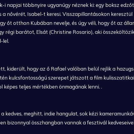
k-i napjai többnyire ugyanúgy néznek ki: egy boksz edző
s a nővérét, Isabel-t keresi. Visszapillantásokon kereszt
ogy őt otthon Kubában nevelje, és úgy véli, hogy őt az áll
gy régi barátot, Elsát (Christine Rosario), aki összeköltöz
-lel.
ett, kiderült, hogy az ő Rafael valóban belül rejlik a haz
ntén kulcsfontosságú szerepet játszott a film kulisszatitk
ol képes teljes mértékben önmagának lenni. .
 a kedves, meghitt, indie hangulat, sok kézi kameramunká
en bizonnyal összhangban vannak a fesztivál kedveseivel,