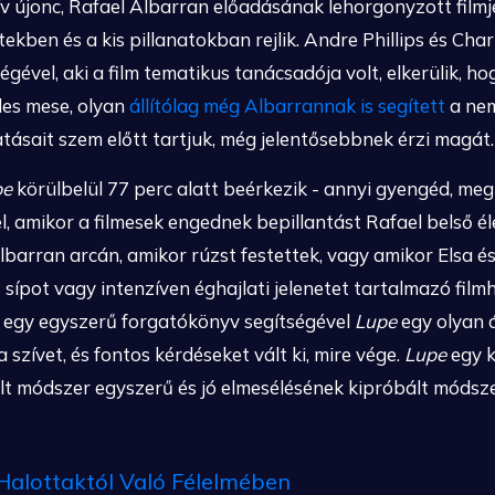
tív újonc, Rafael Albarran előadásának lehorgonyzott film
tekben és a kis pillanatokban rejlik. Andre Phillips és Ch
ségével, aki a film tematikus tanácsadója volt, elkerülik, 
les mese, olyan
állítólag még Albarrannak is segített
a nem
tásait szem előtt tartjuk, még jelentősebbnek érzi magát.
pe
körülbelül 77 perc alatt beérkezik - annyi gyengéd, megi
el, amikor a filmesek engednek bepillantást Rafael belső
Albarran arcán, amikor rúzst festettek, vagy amikor Elsa é
 sípot vagy intenzíven éghajlati jelenetet tartalmazó fi
 és egy egyszerű forgatókönyv segítségével
Lupe
egy olyan 
zívet, és fontos kérdéseket vált ki, mire vége.
Lupe
egy k
evált módszer egyszerű és jó elmesélésének kipróbált móds
Halottaktól Való Félelmében