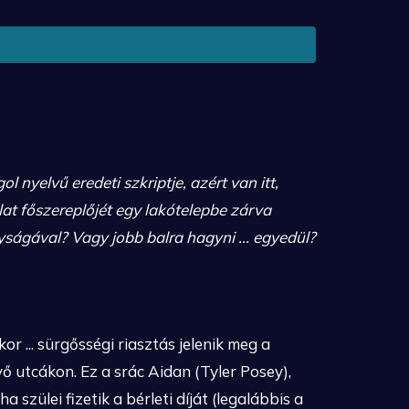
ol nyelvű eredeti szkriptje,
azért van itt,
at főszereplőjét egy lakótelepbe zárva
ságával? Vagy jobb balra hagyni ... egyedül?
r ... sürgősségi riasztás jelenik meg a
ő utcákon. Ez a srác Aidan (Tyler Posey),
szülei fizetik a bérleti díját (legalábbis a