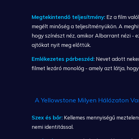
Megtekintendő teljesítmény:
Ez a film val
megélt minőség a teljesítményükön. A megh
hogy színészt néz, amikor Albarrant nézi - 
ajtókat nyit meg előttük.
Emlékezetes párbeszéd:
Nevet adott nekem
filmet lezáró monológ - amely azt látja, hogy
A Yellowstone Milyen Hálózaton Va
Szex és bőr:
Kellemes mennyiségű meztele
nemi identitással.