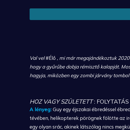
Val vel
#Élő
, mi már megajándékoztuk 2020 e
hogy a gyűrűbe dobja rémisztő kalapját. Mos
hagyja, miközben egy zombi járvány tombol 
HOZ
VAGY
SZÜLETETT
: FOLYTATÁS
A lényeg:
Guy egy éjszakai ébredéssel ébred a
tévében, helikopterek pörögnek fölötte az ir
egy olyan srác, akinek látszólag nincs megkül