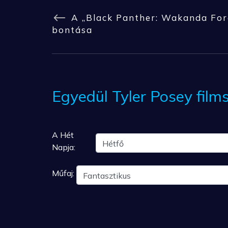
A „Black Panther: Wakanda For
bontása
Egyedül Tyler Posey fil
A Hét
Napja:
Műfaj: