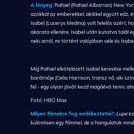
A lényeg:
Rafael (Rafael Albarran) New Yor
azokkal az emberekkel, akikkel együtt edz, é
Isabel (Lucerys Medina) volt felelős azért, h
akarata ellenére. Isabel után kutatva talál e
neki arról, mi történt valójában vele és Isabel
Míg Rafael elkötelezett Isabel keresése mell
barátnője (Celia Harrison, transz nő, aki szi
fel - egy olyan jövőt kezd magáévá tenni, ah
Fotó: HBO Max
Milyen filmekre fog emlékeztetni?:
Lupe
ez
különösen egy filmmel, de a hangulatok mind