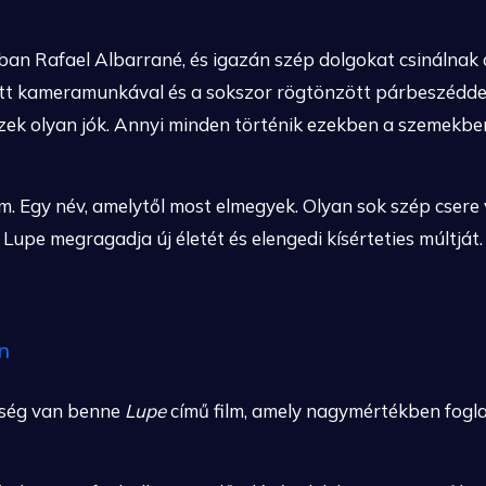
óban Rafael Albarrané, és igazán szép dolgokat csinálnak a
itt kameramunkával és a sokszor rögtönzött párbeszédde
ezek olyan jók. Annyi minden történik ezekben a szemekb
. Egy név, amelytől most elmegyek. Olyan sok szép csere
 Lupe megragadja új életét és elengedi kísérteties múltját.
n
nség van benne
Lupe
című film, amely nagymértékben foglal