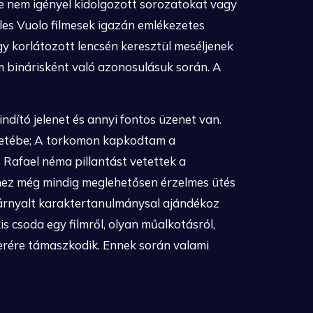
je nem igényel kidolgozott sorozatokat vagy
arles Vuolo filmesek igazán emlékezetes
hogy korlátozott lencsén keresztül meséljenek
 binárisként való azonosulásuk során. A
ndító jelenet és annyi fontos üzenet van.
 életébe; A torkomon kapkodtam a
s Rafael néma pillantást vetettek a
lmhez még mindig meglehetősen érzelmes ütés
árnyalt karaktertanulmánysal ajándékoz
is csoda egy filmről, olyan műalkotásról,
zerére támaszkodik. Ennek során valami