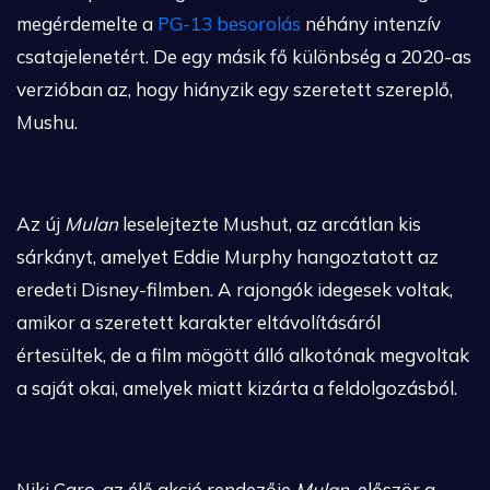
megérdemelte a
PG-13 besorolás
néhány intenzív
csatajelenetért. De egy másik fő különbség a 2020-as
verzióban az, hogy hiányzik egy szeretett szereplő,
Mushu.
Az új
Mulan
leselejtezte Mushut, az arcátlan kis
sárkányt, amelyet Eddie Murphy hangoztatott az
eredeti Disney-filmben. A rajongók idegesek voltak,
amikor a szeretett karakter eltávolításáról
értesültek, de a film mögött álló alkotónak megvoltak
a saját okai, amelyek miatt kizárta a feldolgozásból.
Niki Caro, az élő akció rendezője
Mulan,
először a