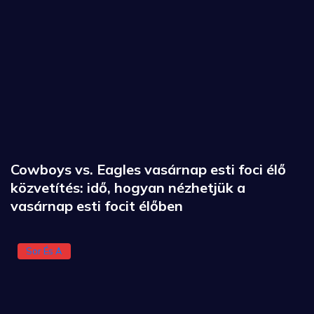
Cowboys vs. Eagles vasárnap esti foci élő
közvetítés: idő, hogyan nézhetjük a
vasárnap esti focit élőben
Sor És A