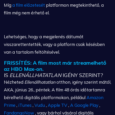
Míg
a film előzetesét
platformon megtekinthető, a
film még nem érhető el.
Lehetséges, hogy a megjelenés dátumát
visszarettentették, vagy a platform csak késésben
van a tartalom feltöltésével.
FRISSÍTÉS: A film most már streamelhető
az HBO Max-on.
IS
ELLENÁLLHATATLAN
IGÉNY SZERINT?
Nézheted
Ellenállhatatlan
otthon, igény szerint mától,
AKA, június 26., péntek. A film 48 órás időtartamra
bérelhető digitális platformokon, például
Amazon
Prime
,
iTunes
,
Vudu
,
Apple TV
,
A Google Play
,
FandangoNow
, vagy bárhol vásárol digitális