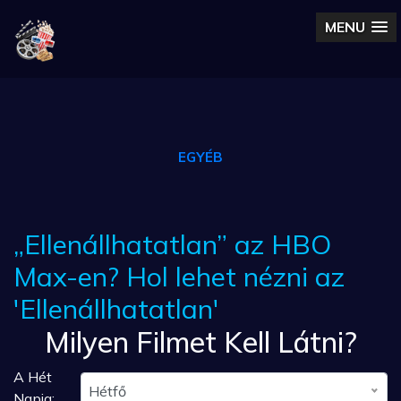
MENU
EGYÉB
„Ellenállhatatlan” az HBO
Max-en? Hol lehet nézni az
'Ellenállhatatlan'
Milyen Filmet Kell Látni?
A Hét
Hétfő
Napja: