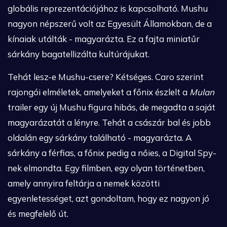
globális reprezentációjához is kapcsolható. Mushu
nagyon népszerű volt az Egyesült Államokban, de a
kínaiak utálták - magyarázta. Ez a fajta miniatűr
sárkány bagatellizálta kultúrájukat.
Tehát lesz-e Mushu-csere? Kétséges. Caro szerint
rajongói elméletek, amelyeket a főnix észlelt a
Mulan
trailer egy új Mushu figura hibás, de megadta a saját
magyarázatát a lényre. Tehát a császár bal és jobb
oldalán egy sárkány található - magyarázta. A
sárkány a férfias, a főnix pedig a nőies, a Digital Spy-
nek elmondta. Egy filmben, egy olyan történetben,
amely annyira feltárja a nemek közötti
egyenletességet, azt gondoltam, hogy ez nagyon jó
és megfelelő út.