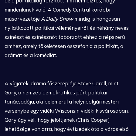
de a politikailag torzított film nem biztos, hogy
mindenkinek való. A Comedy Central korábbi
műsorvezetője
A Daily Show
mindig is hangosan
nyilatkozott politikai véleményeiről, és néhány neves
színészt és színésznőt toborzott ehhez a népszerű
címhez, amely tökéletesen összefonja a politikát, a
drámát és a komédiát.
A vígjáték-dráma főszereplője Steve Carell, mint
Gary, a nemzeti demokratikus párt politikai
tanácsadója, aki belemerül a helyi polgármesteri
versenybe egy vidéki Wisconsin vidéki kisvárosában.
Gary úgy véli, hogy jelöltjének (Chris Cooper)
lehetősége van arra, hogy évtizedek óta a város első