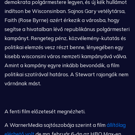
demokrata polgármestere legyen, és új kék hullámot
indítson be Wisconsinban. Sajnos Gary vetélytársa,
Faith (Rose Byrne) azért érkezik a városba, hogy
segítse a hivatalban lévő republikánus polgármesteri
kampányt. Rengeteg pénz, közvélemény-kutatás és
politikai elemzés vesz részt benne, lényegében egy
kisebb wisconsini város nemzeti kampányává válva.
Amint a kampány egyre inkább bevonódik, a film
politikai szatírával határos. A Stewart rajongók nem
várnának mást.
A fenti film előzetesét megnézheti.
A WarnerMedia sajtószobája szerint a film
állítólag
elérhető volt
de ma, február 6-án az HBO Max-en