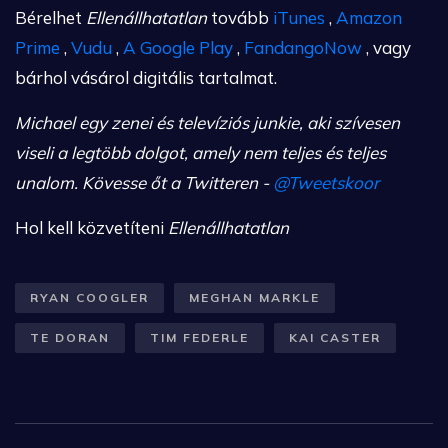
Bérelhet
Ellenállhatatlan
tovább
iTunes
,
Amazon
Prime
,
Vudu
,
A Google Play
,
FandangoNow
, vagy
bárhol vásárol digitális tartalmat.
Michael egy zenei és televíziós junkie, aki szívesen
viseli a legtöbb dolgot, amely nem teljes és teljes
unalom. Kövesse őt a Twitteren -
@Tweetskoor
Hol kell közvetíteni
Ellenállhatatlan
RYAN COOGLER
MEGHAN MARKLE
TE DORAN
TIM FEDERLE
KAI CASTER